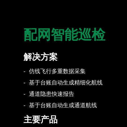
配网智能巡检
解决方案
- 仿线飞行多重数据采集
- 基于台账自动生成精细化航线
- 通道隐患快速报告
- 基于台账自动生成通道航线
主要产品