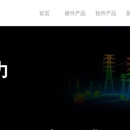
首页
硬件产品
软件产品
力