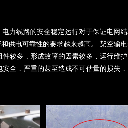
电力线路的安全稳定运行对于保证电网结
和供电可靠性的要求越来越高。 架空输电
组件较多，形成故障的因素较多，运行维护
电安全，严重的甚至造成不可估量的损失，