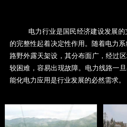
电力行业是国民经济建设发展的支撑
的完整性起着决定性作用。随着电力系
路野外露天架设，其分布面广，经过区
较困难，容易出现故障。电力线路一旦
能化电力应用是行业发展的必然需求。