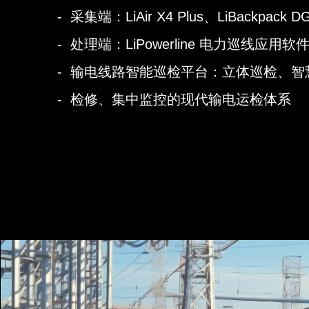
- 采集端：LiAir X4 Plus、LiBackpack D
- 处理端：LiPowerline 电力巡线应用软
- 输电线路智能巡检平台：立体巡检、智
- 检修、集中监控的现代输电运检体系